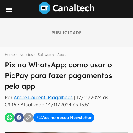
PUBLICIDADE
Seu resumo inteligente do mundo tech!
Assine a newsletter do Canaltech e receba
Home
Notícias
Software
Apps
notícias e reviews sobre tecnologia em primeira
mão.
Pix no WhatsApp: como usar o
PicPay para fazer pagamentos
E-mail
pelo app
Por
André Lourenti Magalhães
|
12/11/2024 às
inscreva-se
09:15
•
Atualizado
14/11/2024 às 15:51
Assine nossa Newsletter
Confirmo que li, aceito e concordo com os
Termos de
Uso e Política de Privacidade do Canaltech.