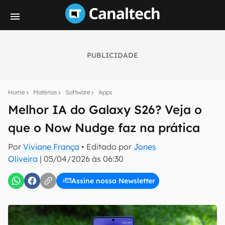
PUBLICIDADE
Seu resumo inteligente do mundo tech!
Assine a newsletter do Canaltech e receba
Home
Matérias
Software
Apps
notícias e reviews sobre tecnologia em primeira
mão.
Melhor IA do Galaxy S26? Veja o
que o Now Nudge faz na prática
E-mail
Por
Viviane França
• Editado por
Jones
Oliveira
|
05/04/2026 às 06:30
inscreva-se
Assine nossa Newsletter
Confirmo que li, aceito e concordo com os
Termos de
Uso e Política de Privacidade do Canaltech.