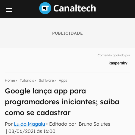
PUBLICIDADE
Seu resumo inteligente do mundo tech!
Assine a newsletter do Canaltech e receba
Conteúdo apoiado por
notícias e reviews sobre tecnologia em primeira
mão.
E-mail
Home
Tutoriais
Software
Apps
Google lança app para
programadores iniciantes; saiba
inscreva-se
como se cadastrar
Confirmo que li, aceito e concordo com os
Termos de
Por
Lu do Magalu
• Editado por
Bruno Salutes
Uso e Política de Privacidade do Canaltech.
|
08/06/2021 às 16:00