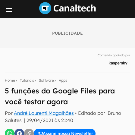
PUBLICIDADE
Seu resumo inteligente do mundo tech!
Assine a newsletter do Canaltech e receba
Conteúdo apoiado por
notícias e reviews sobre tecnologia em primeira
mão.
E-mail
Home
Tutoriais
Software
Apps
5 funções do Google Files para
você testar agora
inscreva-se
Por
André Lourenti Magalhães
• Editado por
Bruno
Salutes
|
29/04/2021 às 21:40
Confirmo que li, aceito e concordo com os
Termos de
Uso e Política de Privacidade do Canaltech.
Assine nossa Newsletter