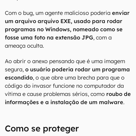
Neste caso, o app deveria reconhecer se o anexo
é uma foto, vídeo ou documento para mostrar o
ícone correto para o usuário. Assim, na hora da
abertura desses arquivos, o mensageiro
identifica as extensões, como JPG, PDF e
EXE para executá-lo.
Com o bug, um agente malicioso poderia
enviar
um arquivo arquivo EXE, usado para rodar
programas no Windows, nomeado como se
fosse uma foto na extensão JPG
, com a
ameaça oculta.
Ao abrir o anexo pensando que é uma imagem