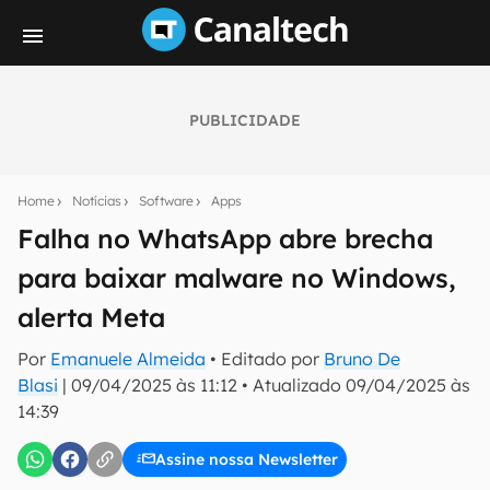
PUBLICIDADE
Seu resumo inteligente do mundo tech!
Assine a newsletter do Canaltech e receba
Home
Notícias
Software
Apps
notícias e reviews sobre tecnologia em primeira
mão.
Falha no WhatsApp abre brecha
para baixar malware no Windows,
E-mail
alerta Meta
Por
Emanuele Almeida
• Editado por
Bruno De
inscreva-se
Blasi
|
09/04/2025 às 11:12
•
Atualizado
09/04/2025 às
14:39
Confirmo que li, aceito e concordo com os
Termos de
Uso e Política de Privacidade do Canaltech.
Assine nossa Newsletter