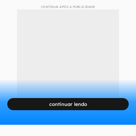
segura,
o usuário poderia rodar um programa
escondido
, o que abre uma brecha para que o
código do invasor funcione no computador da
vítima e cause problemas sérios, como
roubo de
informações e a instalação de um malware
.
Como se proteger
CONTINUA APÓS A PUBLICIDADE