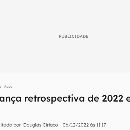
PUBLICIDADE
Apps
ança retrospectiva de 2022 e
umo inteligente do mundo tech!
tter do Canaltech e receba notícias e reviews sobre tecnologia 
ditado por
Douglas Ciriaco
|
06/12/2022 às 11:17