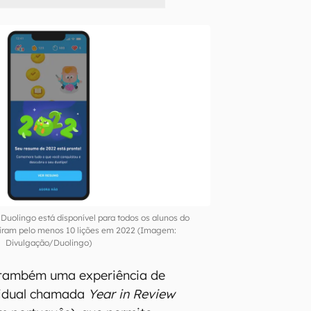
 Duolingo está disponível para todos os alunos do
uíram pelo menos 10 lições em 2022 (Imagem:
Divulgação/Duolingo)
 também uma experiência de
ividual chamada
Year in Review