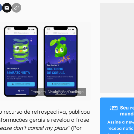
inscreva-se
li, aceito e concordo com os
Termos de Uso e Política de Privacidade do Ca
Divulgação/Duolingo
Seu r
o recurso de retrospectiva, publicou
mundo
nformações gerais e revelou a frase
Assine a new
lease don't cancel my plans
" (Por
receba notíc