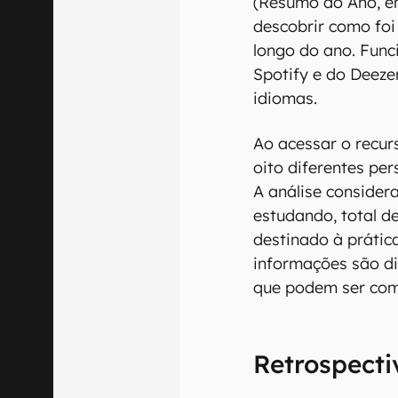
(Resumo do Ano, e
descobrir como foi
longo do ano. Fun
Spotify e do Deeze
idiomas.
Ao acessar o recur
oito diferentes pe
A análise conside
estudando, total d
destinado à prátic
informações são d
que podem ser comp
Retrospecti