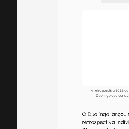
A retrospectiva 2022 do
Duolingo que concl
O Duolingo lançou
retrospectiva ind