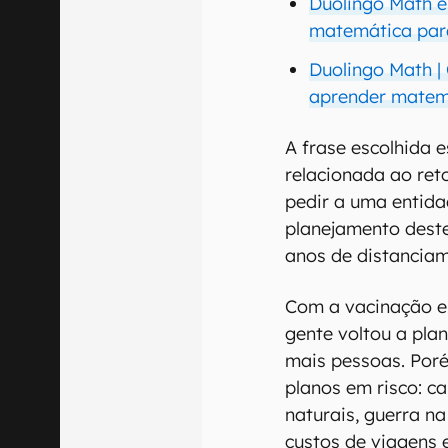
Duolingo Math é
matemática para
Duolingo Math |
aprender matem
A frase escolhida e
relacionada ao reto
pedir a uma entida
planejamento deste
anos de distanciam
Com a vacinação e 
gente voltou a pla
mais pessoas. Poré
planos em risco: c
naturais, guerra na
custos de viagens 