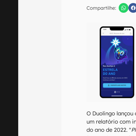
E-mail
Compartilhe:
Confirmo que 
O Duolingo lançou 
um relatório com i
do ano de 2022. "
P