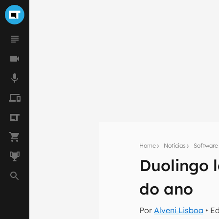
Home
Notícias
Software
Duolingo l
Seu res
do ano
Assine a newsle
mão.
Por
Alveni Lisboa
• E