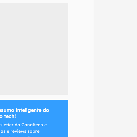
naltech.
esumo inteligente do
 tech!
sletter do Canaltech e
ias e reviews sobre