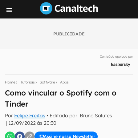
PUBLICIDADE
Seu resumo inteligente do mundo tech!
Assine a newsletter do Canaltech e receba
Conteúdo apoiado por
notícias e reviews sobre tecnologia em primeira
mão.
E-mail
Home
Tutoriais
Software
Apps
Como vincular o Spotify com o
Tinder
inscreva-se
Por
Felipe Freitas
• Editado por
Bruno Salutes
|
12/09/2022 às 20:30
Confirmo que li, aceito e concordo com os
Termos de
Uso e Política de Privacidade do Canaltech.
Assine nossa Newsletter