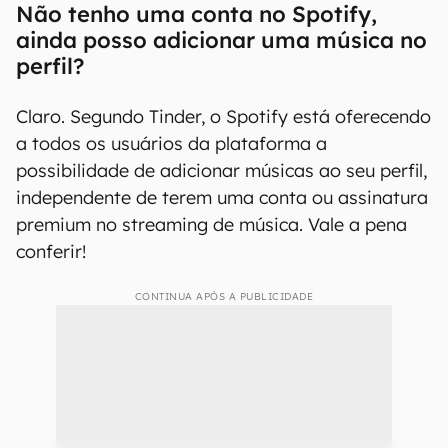
campo chamado "Minha música" e também
algumas abas com suas músicas e artistas mais
escutados. Quando alguém visualizar seu perfil,
a pessoa poderá colocá-las para tocar. Também
é possível optar pela opção "não quero uma
música" para mostrar apenas seus artistas mais
ouvidos.
Não tenho uma conta no Spotify,
ainda posso adicionar uma música no
perfil?
Claro. Segundo Tinder, o Spotify está oferecendo
a todos os usuários da plataforma a
possibilidade de adicionar músicas ao seu perfil,
independente de terem uma conta ou assinatura