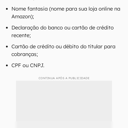
Nome do titular da conta;
E-mail e número de celular;
Documento de identidade ou passaporte;
Razão social ou nome da pessoa física titular
da conta;
Endereço comercial com um comprovante de
domicílio;
Nome fantasia (nome para sua loja online na
Amazon);
Declaração do banco ou cartão de crédito
recente;
Cartão de crédito ou débito do titular para
cobranças;