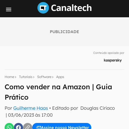
PUBLICIDADE
Seu resumo inteligente do mundo tech!
Assine a newsletter do Canaltech e receba
Conteúdo apoiado por
notícias e reviews sobre tecnologia em primeira
mão.
E-mail
Home
Tutoriais
Software
Apps
Como vender na Amazon | Guia
Prático
inscreva-se
Por
Guilherme Haas
• Editado por
Douglas Ciriaco
|
03/06/2023 às 17:00
Confirmo que li, aceito e concordo com os
Termos de
Uso e Política de Privacidade do Canaltech.
Assine nossa Newsletter