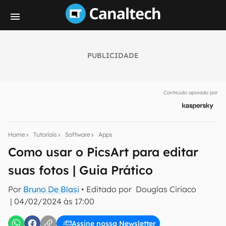
PUBLICIDADE
Seu resumo inteligente do mundo tech!
Assine a newsletter do Canaltech e receba
Conteúdo apoiado por
notícias e reviews sobre tecnologia em primeira
mão.
E-mail
Home
Tutoriais
Software
Apps
Como usar o PicsArt para editar
suas fotos | Guia Prático
inscreva-se
Por
Bruno De Blasi
• Editado por
Douglas Ciriaco
|
04/02/2024 às 17:00
Confirmo que li, aceito e concordo com os
Termos de
Uso e Política de Privacidade do Canaltech.
Assine nossa Newsletter