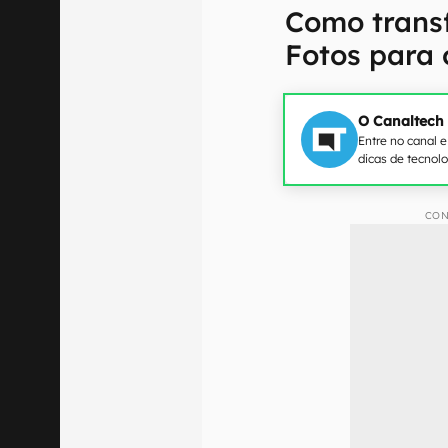
Como transf
Fotos para 
O Canaltech
Entre no canal 
dicas de tecnol
CON