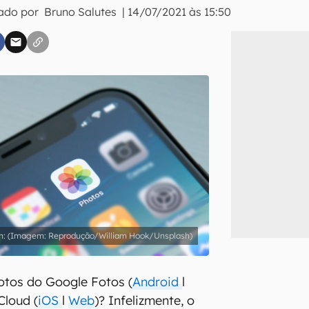
tado por
Bruno Salutes
|
14/07/2021 às 15:50
inscreva-se
li, aceito e concordo com os
Termos de Uso e Política de Privacidade do Ca
(Imagem: Reprodução/William Hook/Unsplash)
fotos do Google Fotos (
Android
l
Cloud (
iOS
l
Web
)? Infelizmente, o