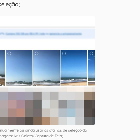
seleção;
nualmente ou ainda usar os atalhos de seleção do
Imagem: Kris Gaiato/Captura de Tela)