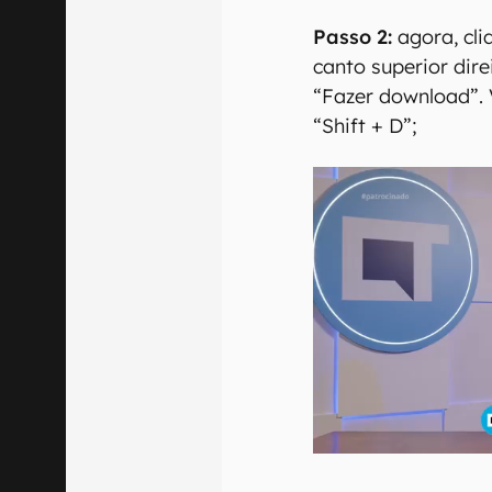
Passo 2:
agora, cli
canto superior dire
“Fazer download”.
“Shift + D”;