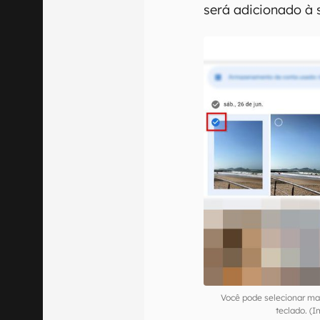
será adicionado à 
Você pode selecionar ma
teclado. (