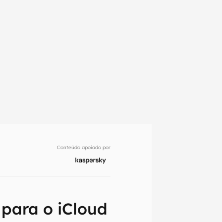
Conteúdo apoiado por
em primeira
 para o iCloud