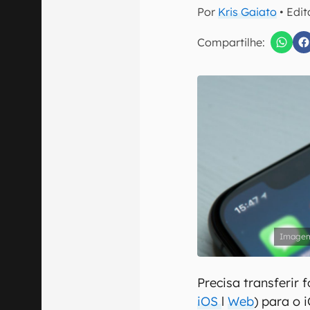
E-mail
Por
Kris Gaiato
• Edi
Compartilhe:
Confirmo que 
Precisa transferir 
iOS
l
Web
) para o i