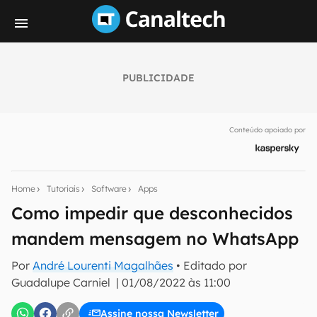
PUBLICIDADE
Seu resumo inteligente do mundo tech!
Assine a newsletter do Canaltech e receba
Conteúdo apoiado por
notícias e reviews sobre tecnologia em primeira
mão.
E-mail
Home
Tutoriais
Software
Apps
Como impedir que desconhecidos
mandem mensagem no WhatsApp
inscreva-se
Por
André Lourenti Magalhães
• Editado por
Guadalupe Carniel
|
01/08/2022 às 11:00
Confirmo que li, aceito e concordo com os
Termos de
Uso e Política de Privacidade do Canaltech.
Assine nossa Newsletter