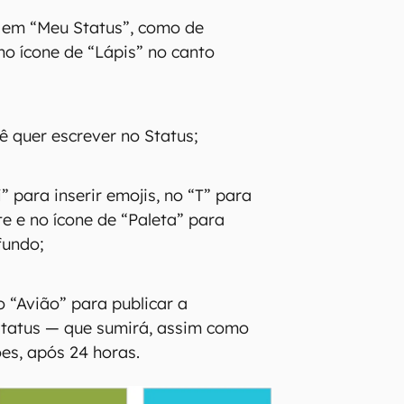
r em “Meu Status”, como de
no ícone de “Lápis” no canto
ê quer escrever no Status;
 para inserir emojis, no “T” para
te e no ícone de “Paleta” para
fundo;
o “Avião” para publicar a
Status — que sumirá, assim como
es, após 24 horas.