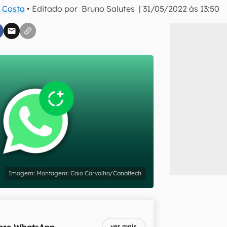
 Costa
• Editado por
Bruno Salutes
|
31/05/2022 às 13:50
inscreva-se
li, aceito e concordo com os
Termos de Uso e Política de Privacidade do Ca
Montagem: Caio Carvalho/Canaltech
bre
WhatsApp
ver mais