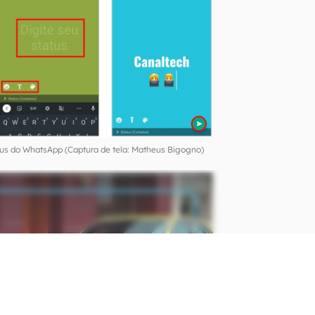
tus do WhatsApp (Captura de tela: Matheus Bigogno)