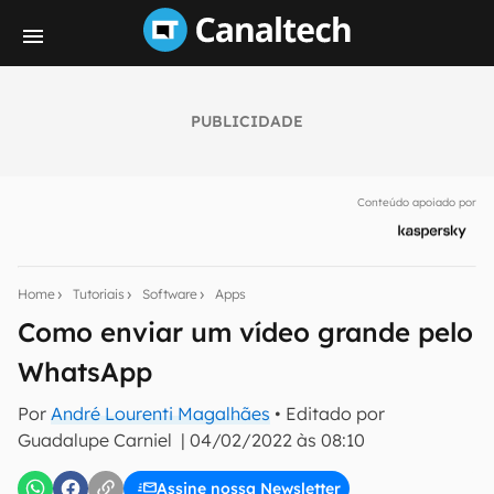
PUBLICIDADE
Seu resumo inteligente do mundo tech!
Assine a newsletter do Canaltech e receba
Conteúdo apoiado por
notícias e reviews sobre tecnologia em primeira
mão.
E-mail
Home
Tutoriais
Software
Apps
Como enviar um vídeo grande pelo
WhatsApp
inscreva-se
Por
André Lourenti Magalhães
• Editado por
Guadalupe Carniel
|
04/02/2022 às 08:10
Confirmo que li, aceito e concordo com os
Termos de
Uso e Política de Privacidade do Canaltech.
Assine nossa Newsletter