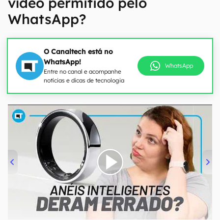
vídeo permitido pelo
WhatsApp?
O Canaltech está no
WhatsApp!
WhatsApp
Entre no canal e acompanhe
notícias e dicas de tecnologia
00:00
/
21:11