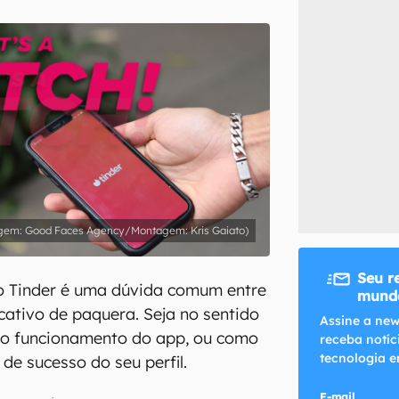
inscreva-se
li, aceito e concordo com os
Termos de Uso e Política de Privacidade do Ca
gem: Good Faces Agency/Montagem: Kris Gaiato)
Seu r
 Tinder é uma dúvida comum entre
mundo
icativo de paquera. Seja no sentido
Assine a new
ve o funcionamento do app, ou como
receba notíc
tecnologia e
de sucesso do seu perfil.
E-mail