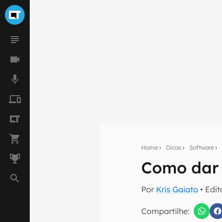
Home
Dicas
Software
Como dar 
Seu res
Por
Kris Gaiato
• Edi
Assine a newsle
mão.
Compartilhe: