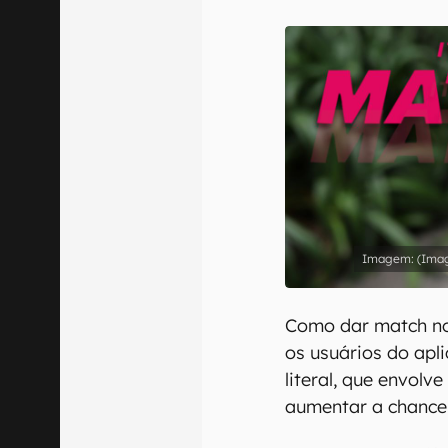
E-mail
Confirmo que 
(Ima
Como dar match no
os usuários do apl
literal, que envol
aumentar a chance 