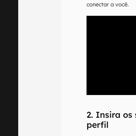
conectar a você.
00:00
/
04:51
2. Insira os
perfil