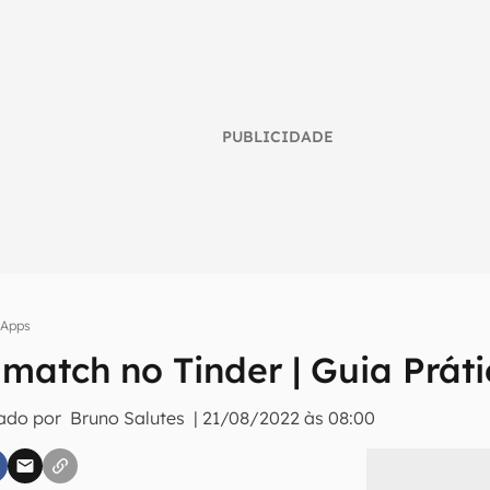
PUBLICIDADE
Apps
match no Tinder | Guia Práti
umo inteligente do mundo tech!
tado por
Bruno Salutes
|
21/08/2022 às 08:00
tter do Canaltech e receba notícias e reviews sobre tecnologia 