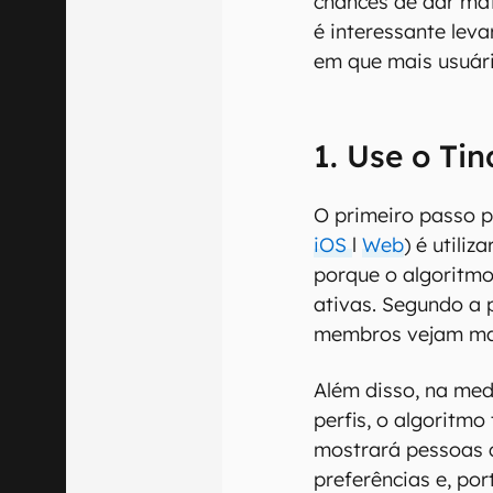
chances de dar mat
é interessante lev
em que mais usuári
1. Use o Ti
O primeiro passo p
iOS
l
Web
) é utiliz
porque o algoritmo
ativas. Segundo a 
membros vejam mai
Além disso, na med
perfis, o algoritmo
mostrará pessoas 
preferências e, po