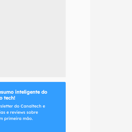
naltech.
esumo inteligente do
 tech!
sletter do Canaltech e
ias e reviews sobre
m primeira mão.