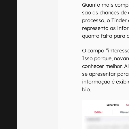
Quanto mais comple
são as chances de 
processo, o Tinde
representa as info
quanto falta para a
O campo “interesse
Isso porque, novam
conhecer melhor. A
se apresentar par
informação é exibid
bio.