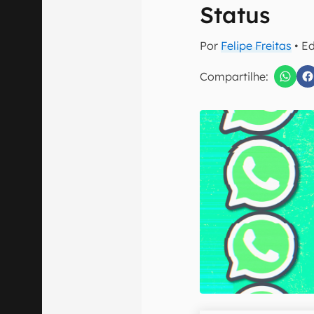
E-mail
Status
Por
Felipe Freitas
• E
Compartilhe:
Confirmo que 