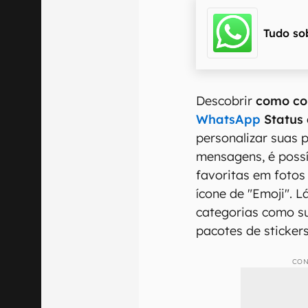
Tudo so
Descobrir
como col
WhatsApp
Status
personalizar suas p
mensagens, é possí
favoritas em fotos
ícone de "Emoji". 
categorias como s
pacotes de sticker
CON