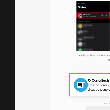
Você pode adicionar vá
de
O Canaltech
Entre no canal 
dicas de tecnol
CON