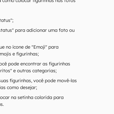
a como colocar figurinhas nas fotos
tatus";
tatus" para adicionar uma foto ou
ue no ícone de "Emoji" para
mojis e figurinhas;
ocê pode encontrar as figurinhas
itos" e outras categorias;
suas figurinhas, você pode movê-las
las como desejar;
 tocar na setinha colorida para
s.