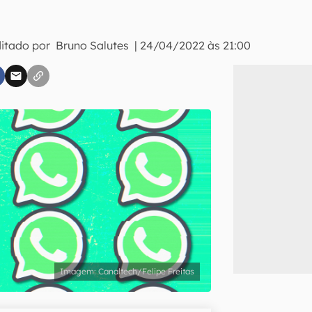
ditado por
Bruno Salutes
|
24/04/2022 às 21:00
inscreva-se
li, aceito e concordo com os
Termos de Uso e Política de Privacidade do Ca
Canaltech/Felipe Freitas