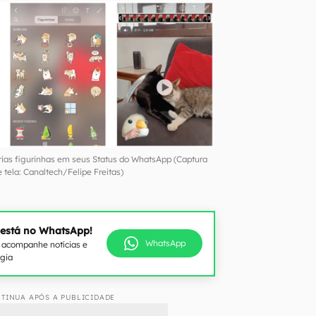
rias figurinhas em seus Status do WhatsApp (Captura
 tela: Canaltech/Felipe Freitas)
 está no WhatsApp!
WhatsApp
e acompanhe notícias e
ogia
TINUA APÓS A PUBLICIDADE