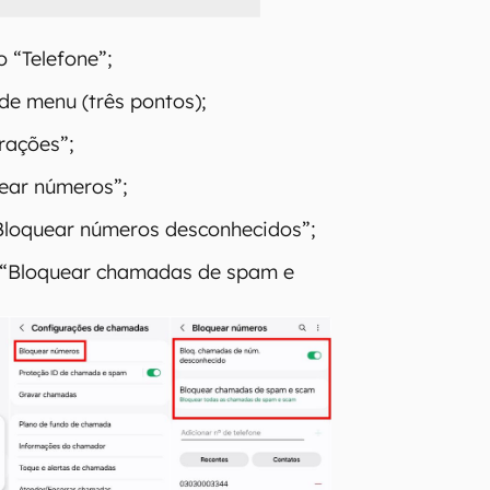
o “Telefone”;
de menu (três pontos);
rações”;
ear números”;
Bloquear números desconhecidos”;
“Bloquear chamadas de spam e