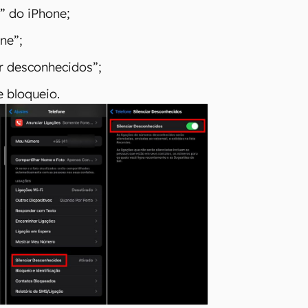
” do iPhone;
ne”;
ar desconhecidos”;
e bloqueio.