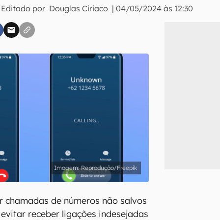
 Editado por
Douglas Ciriaco
|
04/05/2024 às 12:30
inscreva-se
li, aceito e concordo com os
Termos de Uso e Política de Privacidade do Ca
Reprodução/Freepik
r chamadas de números não salvos
 evitar receber ligações indesejadas