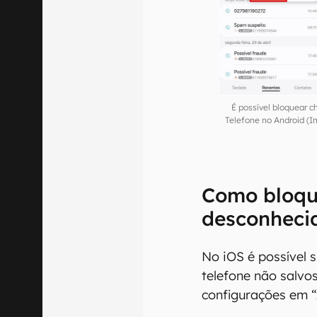
É possível bloquear 
Telefone no Android (
Como bloqu
desconheci
No iOS é possível s
telefone não salvo
configurações em “