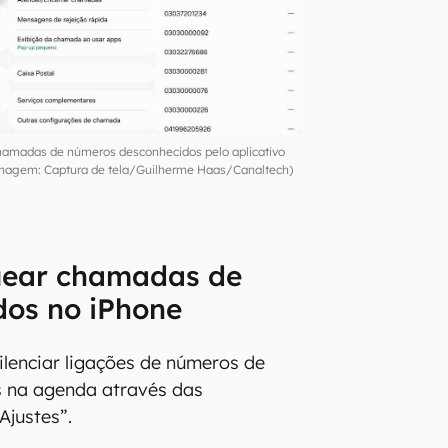
chamadas de números desconhecidos pelo aplicativo
Imagem: Captura de tela/Guilherme Haas/Canaltech)
ear chamadas de
dos no iPhone
ilenciar ligações de números de
s na agenda através das
Ajustes”.