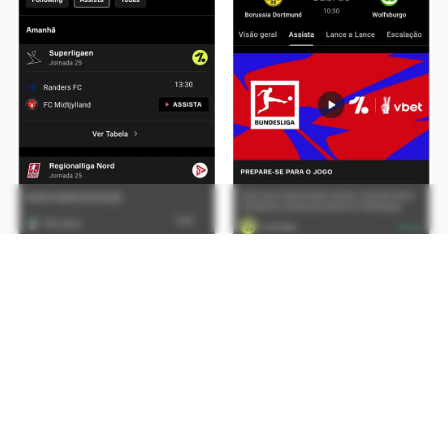
OneFootball é alternativa para assistir futebol ao vivo de graça (Captura
de tela: André Magalhães)
CONTINUA APÓS A PUBLICIDADE