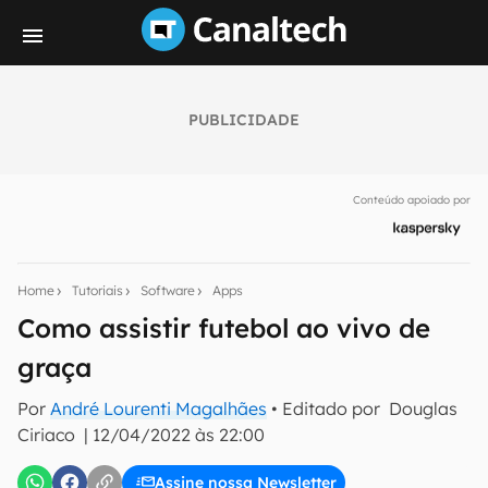
PUBLICIDADE
Seu resumo inteligente do mundo tech!
Assine a newsletter do Canaltech e receba
Conteúdo apoiado por
notícias e reviews sobre tecnologia em primeira
mão.
E-mail
Home
Tutoriais
Software
Apps
Como assistir futebol ao vivo de
graça
inscreva-se
Por
André Lourenti Magalhães
• Editado por
Douglas
Ciriaco
|
12/04/2022 às 22:00
Confirmo que li, aceito e concordo com os
Termos de
Uso e Política de Privacidade do Canaltech.
Assine nossa Newsletter