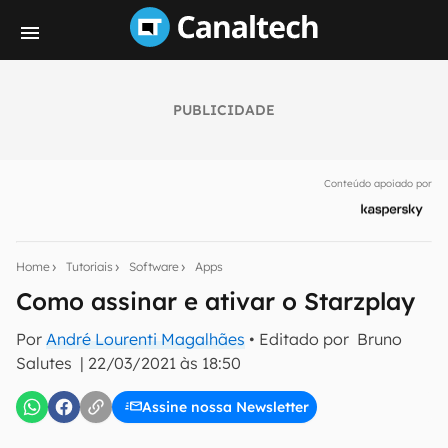
PUBLICIDADE
Seu resumo inteligente do mundo tech!
Assine a newsletter do Canaltech e receba
Conteúdo apoiado por
notícias e reviews sobre tecnologia em primeira
mão.
E-mail
Home
Tutoriais
Software
Apps
Como assinar e ativar o Starzplay
Por
André Lourenti Magalhães
• Editado por
Bruno
inscreva-se
Salutes
|
22/03/2021 às 18:50
Confirmo que li, aceito e concordo com os
Termos de
Assine nossa Newsletter
Uso e Política de Privacidade do Canaltech.