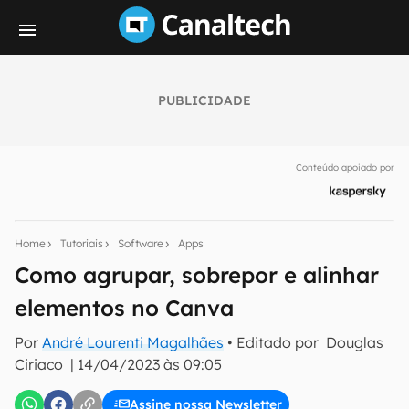
PUBLICIDADE
Seu resumo inteligente do mundo tech!
Assine a newsletter do Canaltech e receba
Conteúdo apoiado por
notícias e reviews sobre tecnologia em primeira
mão.
E-mail
Home
Tutoriais
Software
Apps
Como agrupar, sobrepor e alinhar
elementos no Canva
inscreva-se
Por
André Lourenti Magalhães
• Editado por
Douglas
Ciriaco
|
14/04/2023 às 09:05
Confirmo que li, aceito e concordo com os
Termos de
Uso e Política de Privacidade do Canaltech.
Assine nossa Newsletter