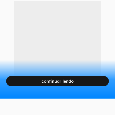
É possível abrir um arquivo 7z pelo Android com o app ZArchiver
(Imagem: Captura de tela/Guilherme Haas/Canaltech)
No iOS
CONTINUA APÓS A PUBLICIDADE