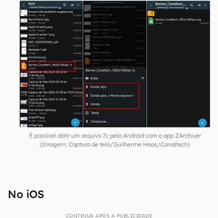
Acesse a pasta onde o arquivo 7z está
localizado;
Toque no arquivo para ver as opções;
Selecione "Extrair aqui" ou "Extrair para" para
definir outro destino;
Confirme para finalizar a operação.