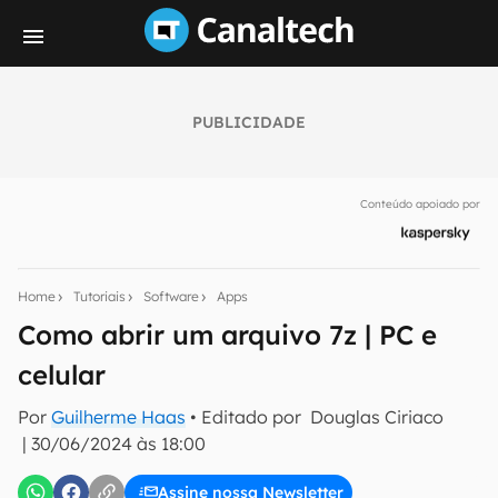
PUBLICIDADE
Seu resumo inteligente do mundo tech!
Assine a newsletter do Canaltech e receba
Conteúdo apoiado por
notícias e reviews sobre tecnologia em primeira
mão.
E-mail
Home
Tutoriais
Software
Apps
Como abrir um arquivo 7z | PC e
celular
inscreva-se
Por
Guilherme Haas
• Editado por
Douglas Ciriaco
|
30/06/2024 às 18:00
Confirmo que li, aceito e concordo com os
Termos de
Uso e Política de Privacidade do Canaltech.
Assine nossa Newsletter