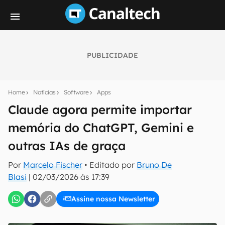
PUBLICIDADE
Seu resumo inteligente do mundo tech!
Assine a newsletter do Canaltech e receba
Home
Notícias
Software
Apps
notícias e reviews sobre tecnologia em primeira
mão.
Claude agora permite importar
memória do ChatGPT, Gemini e
E-mail
outras IAs de graça
Por
Marcelo Fischer
• Editado por
Bruno De
inscreva-se
Blasi
|
02/03/2026 às 17:39
Assine nossa Newsletter
Confirmo que li, aceito e concordo com os
Termos de
Uso e Política de Privacidade do Canaltech.