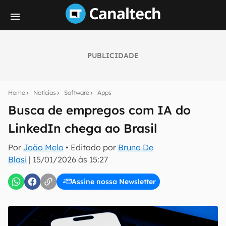
PUBLICIDADE
Seu resumo inteligente do mundo tech!
Assine a newsletter do Canaltech e receba
Home
Notícias
Software
Apps
notícias e reviews sobre tecnologia em primeira
mão.
Busca de empregos com IA do
LinkedIn chega ao Brasil
E-mail
Por
João Melo
• Editado por
Bruno De
Blasi
|
15/01/2026 às 15:27
inscreva-se
Assine nossa Newsletter
Confirmo que li, aceito e concordo com os
Termos de
Uso e Política de Privacidade do Canaltech.