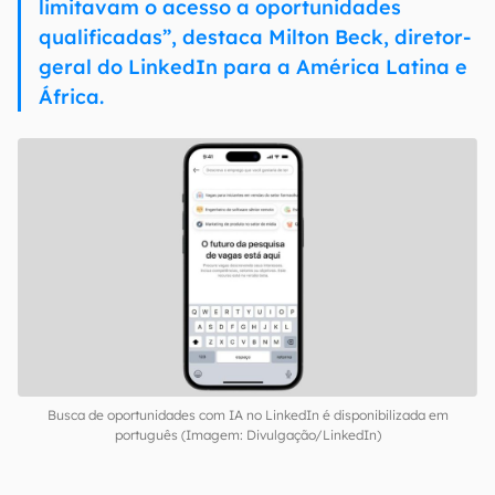
representa um avanço importante na
forma como usamos a tecnologia para
tornar a busca por emprego mais acessível,
eficiente e alinhada às reais necessidades
dos(as) profissionais. Ao simplificar a forma
de pesquisar e oferecer recomendações
com base em dados e habilidades,
conseguimos reduzir barreiras que antes
limitavam o acesso a oportunidades
qualificadas”, destaca Milton Beck, diretor-
geral do LinkedIn para a América Latina e
África.