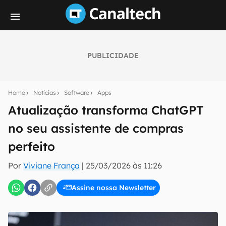
PUBLICIDADE
Seu resumo inteligente do mundo tech!
Assine a newsletter do Canaltech e receba
Home
Notícias
Software
Apps
notícias e reviews sobre tecnologia em primeira
mão.
Atualização transforma ChatGPT
no seu assistente de compras
E-mail
perfeito
Por
Viviane França
|
25/03/2026 às 11:26
inscreva-se
Assine nossa Newsletter
Confirmo que li, aceito e concordo com os
Termos de
Uso e Política de Privacidade do Canaltech.