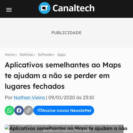
PUBLICIDADE
Seu resumo inteligente do mundo tech!
Assine a newsletter do Canaltech e receba
Home
Notícias
Software
Apps
notícias e reviews sobre tecnologia em primeira
mão.
Aplicativos semelhantes ao Maps
te ajudam a não se perder em
E-mail
lugares fechados
Por
Nathan Vieira
|
09/01/2020 às 23:10
inscreva-se
Assine nossa Newsletter
Confirmo que li, aceito e concordo com os
Termos de
Uso e Política de Privacidade do Canaltech.
Aplicativos semelhantes ao Maps te ajudam a não se
perder em lugares fechados