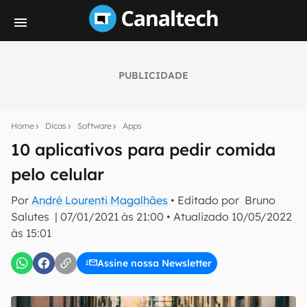
PUBLICIDADE
Seu resumo inteligente do mundo tech!
Assine a newsletter do Canaltech e receba
Home
Dicas
Software
Apps
notícias e reviews sobre tecnologia em primeira
mão.
10 aplicativos para pedir comida
pelo celular
E-mail
Por
André Lourenti Magalhães
• Editado por
Bruno
Salutes
|
07/01/2021 às 21:00
•
Atualizado
10/05/2022
às 15:01
inscreva-se
Assine nossa Newsletter
Confirmo que li, aceito e concordo com os
Termos de
Uso e Política de Privacidade do Canaltech.