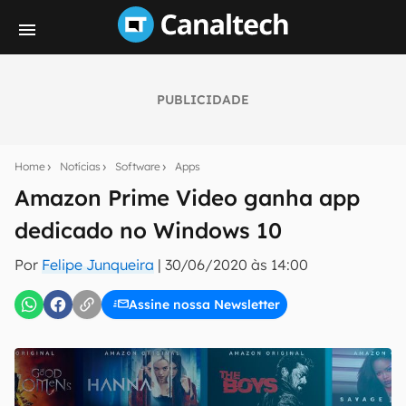
PUBLICIDADE
Seu resumo inteligente do mundo tech!
Assine a newsletter do Canaltech e receba
Home
Notícias
Software
Apps
notícias e reviews sobre tecnologia em primeira
mão.
Amazon Prime Video ganha app
dedicado no Windows 10
E-mail
Por
Felipe Junqueira
|
30/06/2020 às 14:00
Assine nossa Newsletter
inscreva-se
Confirmo que li, aceito e concordo com os
Termos de
Uso e Política de Privacidade do Canaltech.