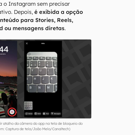
a o Instagram sem precisar
ativo. Depois,
é exibida a opção
nteúdo para Stories, Reels,
ed ou mensagens diretas
.
ir atalho da câmera do app na tela de bloqueio do
m: Captura de tela/João Melo/Canaltech)