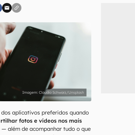
inscreva-se
li, aceito e concordo com os
Termos de Uso e Política de Privacidade do Ca
Claudio Schwarz/Unsplash
dos aplicativos preferidos quando
tilhar fotos e vídeos nos mais
s
— além de acompanhar tudo o que