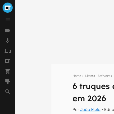
Home
Listas
Software
6 truques
Seu res
em 2026
Assine a newsle
mão.
Por
João Melo
• Edit