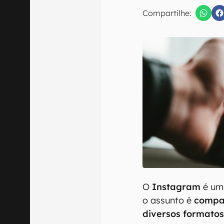
E-mail
Compartilhe:
Confirmo que 
O
Instagram
é um 
o assunto é
compar
diversos formato