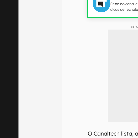
Entre no canal 
dicas de tecnol
CON
O Canaltech lista, 