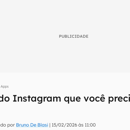
PUBLICIDADE
Apps
 do Instagram que você prec
umo inteligente do mundo tech!
tter do Canaltech e receba notícias e reviews sobre tecnologia 
ado por
Bruno De Blasi
|
15/02/2026 às 11:00