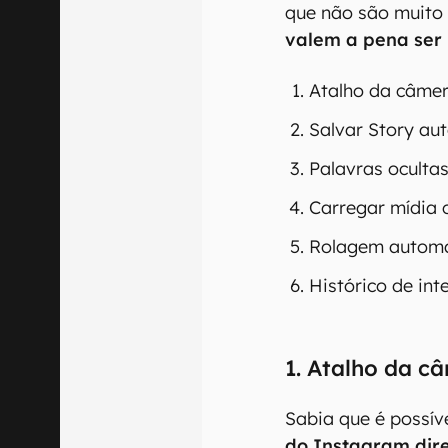
que não são muito 
valem a pena ser
Atalho da câmer
Salvar Story au
Palavras oculta
Carregar mídia 
Rolagem automá
Histórico de in
1. Atalho da c
Sabia que é possív
do Instagram dire