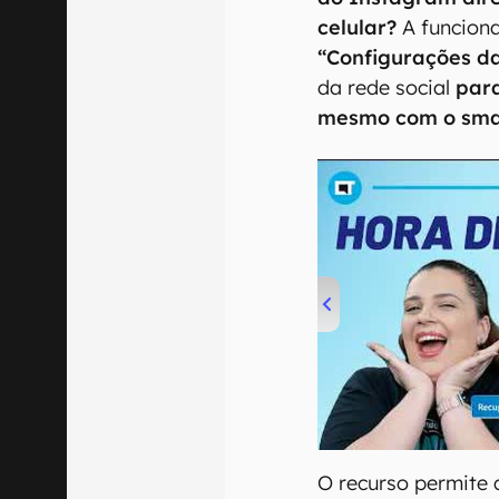
celular?
A funciona
“Configurações d
da rede social
para
mesmo com o sma
00:00
/
04:52
O recurso permite 