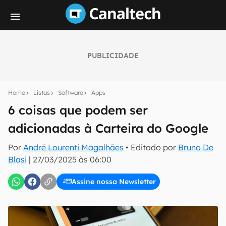
PUBLICIDADE
Seu resumo inteligente do mundo tech!
Assine a newsletter do Canaltech e receba
Home
Listas
Software
Apps
notícias e reviews sobre tecnologia em primeira
mão.
6 coisas que podem ser
adicionadas à Carteira do Google
E-mail
Por
André Lourenti Magalhães
• Editado por
Bruno De
Blasi
|
27/03/2025 às 06:00
inscreva-se
Assine nossa Newsletter
Confirmo que li, aceito e concordo com os
Termos de
Uso e Política de Privacidade do Canaltech.