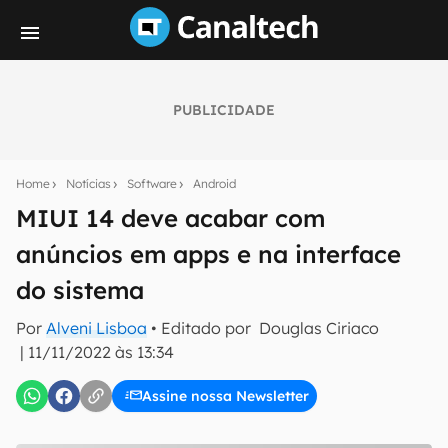
PUBLICIDADE
Seu resumo inteligente do mundo tech!
Assine a newsletter do Canaltech e receba
Home
Notícias
Software
Android
notícias e reviews sobre tecnologia em primeira
mão.
MIUI 14 deve acabar com
anúncios em apps e na interface
E-mail
do sistema
Por
Alveni Lisboa
• Editado por
Douglas Ciriaco
inscreva-se
|
11/11/2022 às 13:34
Assine nossa Newsletter
Confirmo que li, aceito e concordo com os
Termos de
Uso e Política de Privacidade do Canaltech.