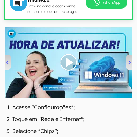
WhatsApp!
WhatsApp
Entre no canal e acompanhe
notícias e dicas de tecnologia
00:00
/
04:52
Acesse "Configurações";
Toque em "Rede e Internet";
Selecione "Chips";