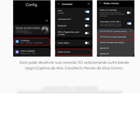
Você pode desativar sua conexão 5G selecionando outra banda
larga (Captura de tela: Canaltech/Renan da Silva Dores)
CONTINUA APÓS A PUBLICIDADE