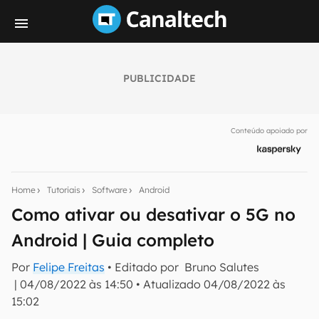
PUBLICIDADE
Seu resumo inteligente do mundo tech!
Assine a newsletter do Canaltech e receba
Conteúdo apoiado por
notícias e reviews sobre tecnologia em primeira
mão.
E-mail
Home
Tutoriais
Software
Android
Como ativar ou desativar o 5G no
Android | Guia completo
inscreva-se
Por
Felipe Freitas
• Editado por
Bruno Salutes
|
04/08/2022 às 14:50
•
Atualizado
04/08/2022 às
Confirmo que li, aceito e concordo com os
Termos de
Uso e Política de Privacidade do Canaltech.
15:02