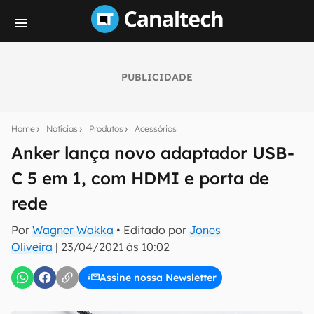
PUBLICIDADE
Seu resumo inteligente do mundo tech!
Assine a newsletter do Canaltech e receba
Home
Notícias
Produtos
Acessórios
notícias e reviews sobre tecnologia em primeira
mão.
Anker lança novo adaptador USB-
C 5 em 1, com HDMI e porta de
E-mail
rede
Por
Wagner Wakka
• Editado por
Jones
inscreva-se
Oliveira
|
23/04/2021 às 10:02
Assine nossa Newsletter
Confirmo que li, aceito e concordo com os
Termos de
Uso e Política de Privacidade do Canaltech.