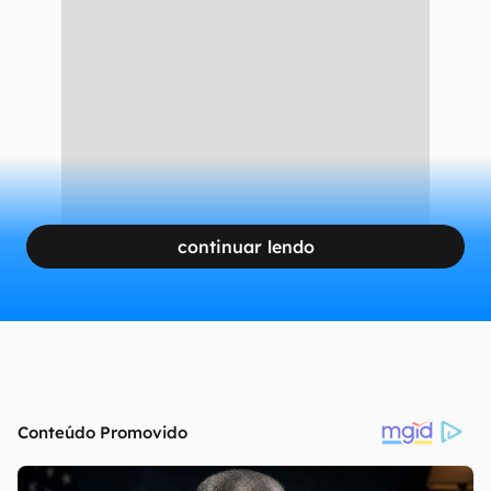
Acessório pode adicionar uma porta HDMI ao aparelho (Foto:
Divulgação/Anker)
Compre o adaptador USB-C 5 em 1 da
Anker com o melhor preço aqui!
CONTINUA APÓS A PUBLICIDADE