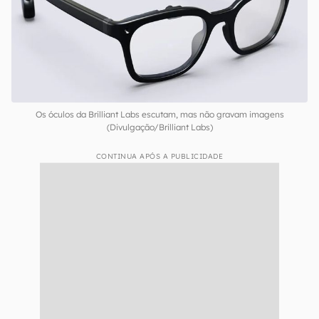
Os óculos da Brilliant Labs escutam, mas não gravam imagens
(Divulgação/Brilliant Labs)
CONTINUA APÓS A PUBLICIDADE