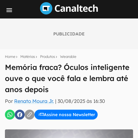
PUBLICIDADE
Seu resumo inteligente do mundo tech!
Assine a newsletter do Canaltech e receba
Home
Matérias
Produtos
Wearable
notícias e reviews sobre tecnologia em primeira
mão.
Memória fraca? Óculos inteligente
ouve o que você fala e lembra até
E-mail
anos depois
Por
Renato Moura Jr.
|
30/08/2025 às 16:30
inscreva-se
Assine nossa Newsletter
Confirmo que li, aceito e concordo com os
Termos de
Uso e Política de Privacidade do Canaltech.