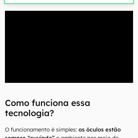
00:00
/
04:52
Como funciona essa
tecnologia?
O funcionamento é simples:
os óculos estão
sempre “ouvindo”
o ambiente por meio de