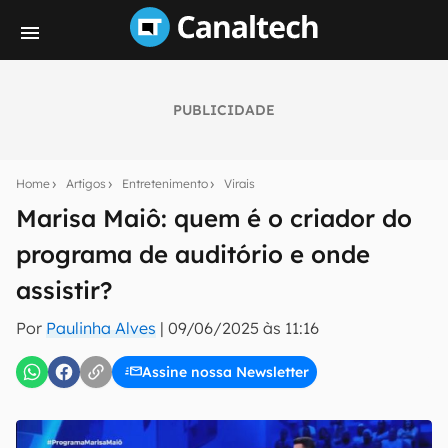
PUBLICIDADE
Seu resumo inteligente do mundo tech!
Assine a newsletter do Canaltech e receba
Home
Artigos
Entretenimento
Virais
notícias e reviews sobre tecnologia em primeira
mão.
Marisa Maiô: quem é o criador do
programa de auditório e onde
E-mail
assistir?
Por
Paulinha Alves
|
09/06/2025 às 11:16
inscreva-se
Assine nossa Newsletter
Confirmo que li, aceito e concordo com os
Termos de
Uso e Política de Privacidade do Canaltech.