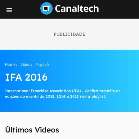
PUBLICIDADE
Home
Vídeo
Playlists
IFA 2016
International Franchise Association (IFA) - Confira também as
edições do evento de 2015, 2014 e 2013 nesta playlist.
Últimos Vídeos