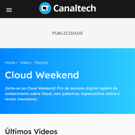
PUBLICIDADE
Home
Vídeo
Playlists
Cloud Weekend
Junte-se ao Cloud Weekend! Fim de semana digital repleto de
conhecimento sobre Cloud, com palestras, especialistas online e
temas inovadores
Últimos Vídeos