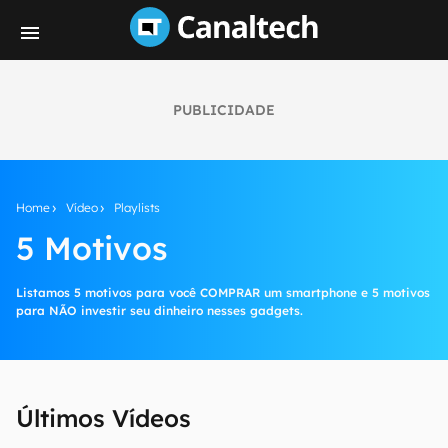
PUBLICIDADE
Home
Vídeo
Playlists
5 Motivos
Listamos 5 motivos para você COMPRAR um smartphone e 5 motivos
para NÃO investir seu dinheiro nesses gadgets.
Últimos Vídeos