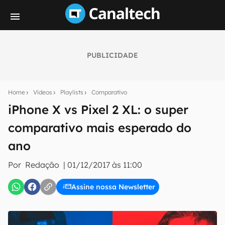
PUBLICIDADE
Seu resumo inteligente do mundo tech!
Assine a newsletter do Canaltech e receba
Home
Vídeos
Playlists
Comparativo
notícias e reviews sobre tecnologia em primeira
mão.
iPhone X vs Pixel 2 XL: o super
comparativo mais esperado do
E-mail
ano
Por
Redação
|
01/12/2017 às 11:00
inscreva-se
Assine nossa Newsletter
Confirmo que li, aceito e concordo com os
Termos de
Uso e Política de Privacidade do Canaltech.