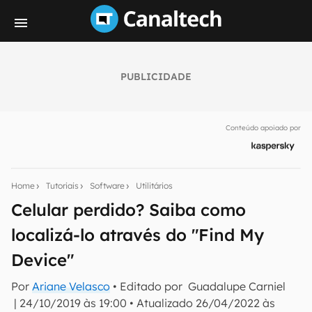
PUBLICIDADE
Seu resumo inteligente do mundo tech!
Assine a newsletter do Canaltech e receba
Conteúdo apoiado por
notícias e reviews sobre tecnologia em primeira
mão.
E-mail
Home
Tutoriais
Software
Utilitários
Celular perdido? Saiba como
localizá-lo através do "Find My
inscreva-se
Device"
Confirmo que li, aceito e concordo com os
Termos de
Por
Ariane Velasco
• Editado por
Guadalupe Carniel
Uso e Política de Privacidade do Canaltech.
|
24/10/2019 às 19:00
•
Atualizado
26/04/2022 às