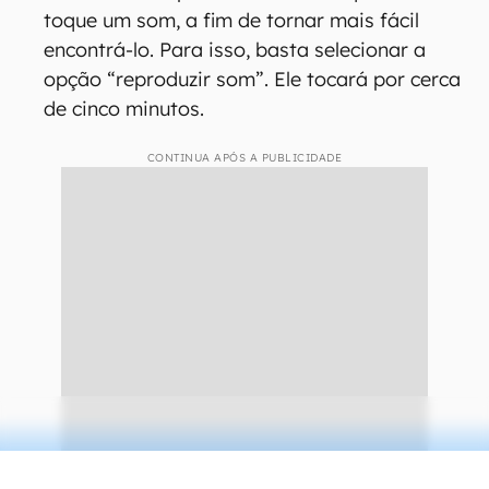
que sumiu);
Depois, selecione o smartphone cadastrado
no serviço que tenha sido perdido (caso haja
mais de um). O aparelho receberá uma
notificação;
Em seguida, a localização do seu celular será
exibida no mapa do Find My Device;
Você também poderá fazer com que o celular
toque um som, a fim de tornar mais fácil
encontrá-lo. Para isso, basta selecionar a
opção “reproduzir som”. Ele tocará por cerca
de cinco minutos.
CONTINUA APÓS A PUBLICIDADE