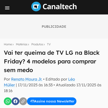
PUBLICIDADE
Seu resumo inteligente do mundo tech!
Assine a newsletter do Canaltech e receba
Home
Matérias
Produtos
TV
notícias e reviews sobre tecnologia em primeira
mão.
Vai ter queima de TV LG na Black
Friday? 4 modelos para comprar
E-mail
sem medo
Por
Renato Moura Jr.
• Editado por
Léo
inscreva-se
Müller
|
17/11/2025 às 16:33
•
Atualizado
17/11/2025 às
18:16
Confirmo que li, aceito e concordo com os
Termos de
Uso e Política de Privacidade do Canaltech.
Assine nossa Newsletter