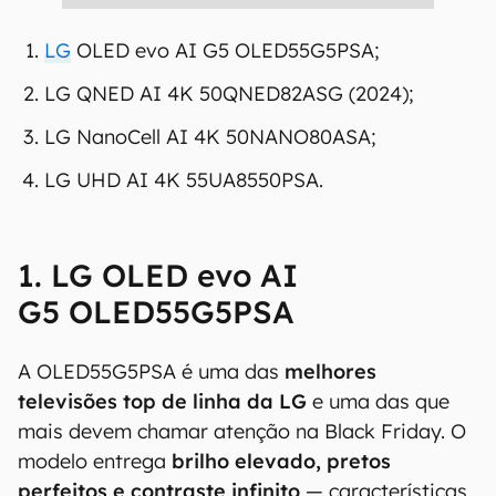
LG
OLED evo AI G5 OLED55G5PSA;
LG QNED AI 4K 50QNED82ASG (2024);
LG NanoCell AI 4K 50NANO80ASA;
LG UHD AI 4K 55UA8550PSA.
1. LG OLED evo AI
G5 OLED55G5PSA
A OLED55G5PSA é uma das
melhores
televisões top de linha da LG
e uma das que
mais devem chamar atenção na Black Friday. O
modelo entrega
brilho elevado, pretos
perfeitos e contraste infinito
— características