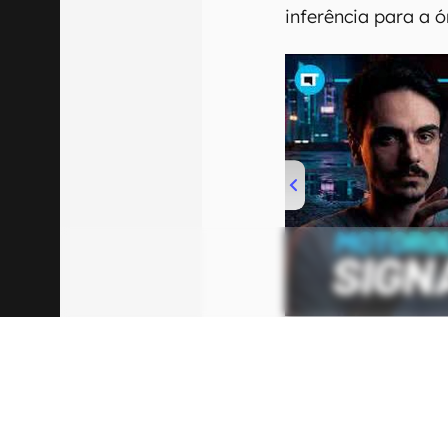
inferência para a 
00:00
/
20:46
Mesmo com o entusi
desafios econômico
desenvolvimento de
processadores e a 