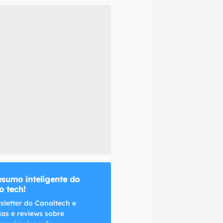
naltech.
esumo inteligente do
 tech!
sletter do Canaltech e
ias e reviews sobre