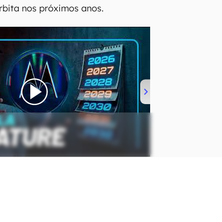
órbita nos próximos anos.
asmo do setor, o projeto enfrenta
s e técnicos severos. O
 tecnologias de resfriamento para
proteção de chips contra a alta