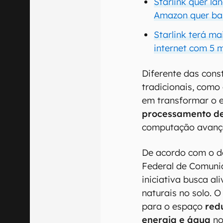
Starlink quer la
Amazon quer ba
Starlink terá ma
internet com 5 m
Diferente das con
tradicionais, como a
em transformar o 
processamento d
computação avança
De acordo com o 
Federal de Comuni
iniciativa busca al
naturais no solo.
para o espaço
redu
energia e água
no