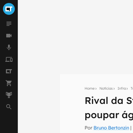
Home
Notícias
Infra
T
Seu res
Rival da S
Assine a newsle
mão.
poupar ág
E-mail
Por
Bruno Bertonzin
|