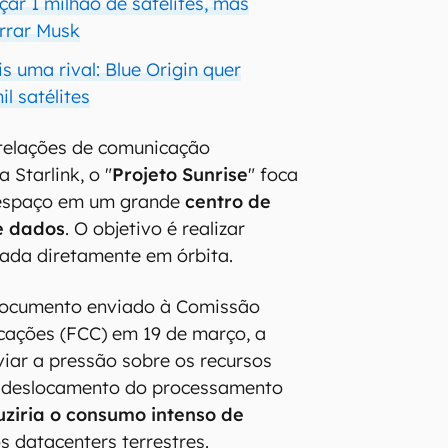
nçar 1 milhão de satélites, mas
rrar Musk
is uma rival: Blue Origin quer
il satélites
stelações de comunicação
 Starlink, o "
Projeto Sunrise
" foca
espaço em um grande
centro de
e dados
. O objetivo é realizar
da diretamente em órbita.
documento enviado à Comissão
cações (FCC) em 19 de março, a
iviar a pressão sobre os recursos
 O deslocamento do processamento
ziria o consumo intenso de
s datacenters terrestres.