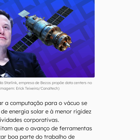
a Starlink, empresa de Bezos propõe data centers no
Imagem: Erick Teixeira/Canaltech)
ar a computação para o vácuo se
de energia solar e à menor rigidez
tividades corporativas.
ditam que o avanço de ferramentas
zar boa parte do trabalho de