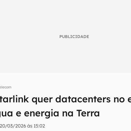
PUBLICIDADE
elecom
umo inteligente do mundo tech!
tarlink quer datacenters no
tter do Canaltech e receba notícias e reviews sobre tecnologia 
ua e energia na Terra
20/03/2026 às 15:02