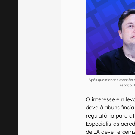
Após questionar expansão d
espaço (
O interesse em lev
deve à abundância 
regulatória para a
Especialistas acre
de IA deve terceiri