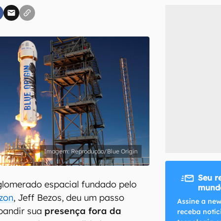
inscreva-se
li, aceito e concordo com os
Termos de Uso e Política de Privacidade do Ca
Reprodução/Blue Origin
Seu r
lomerado espacial fundado pelo
mundo
zon
, Jeff Bezos, deu um passo
Assine a new
pandir sua
presença fora da
receba notíc