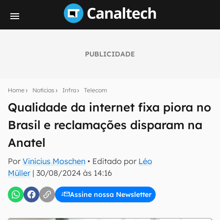
PUBLICIDADE
Seu resumo inteligente do mundo tech!
Assine a newsletter do Canaltech e receba
Home
Notícias
Infra
Telecom
notícias e reviews sobre tecnologia em primeira
mão.
Qualidade da internet fixa piora no
Brasil e reclamações disparam na
E-mail
Anatel
Por
Vinícius Moschen
• Editado por
Léo
inscreva-se
Müller
|
30/08/2024 às 14:16
Assine nossa Newsletter
Confirmo que li, aceito e concordo com os
Termos de
Uso e Política de Privacidade do Canaltech.