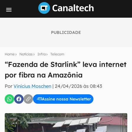
PUBLICIDADE
Seu resumo inteligente do mundo tech!
Assine a newsletter do Canaltech e receba
Home
Notícias
Infra
Telecom
notícias e reviews sobre tecnologia em primeira
mão.
“Fazenda de Starlink” leva internet
por fibra na Amazônia
E-mail
Por
Vinícius Moschen
|
24/04/2026 às 08:43
Assine nossa Newsletter
inscreva-se
Confirmo que li, aceito e concordo com os
Termos de
Uso e Política de Privacidade do Canaltech.