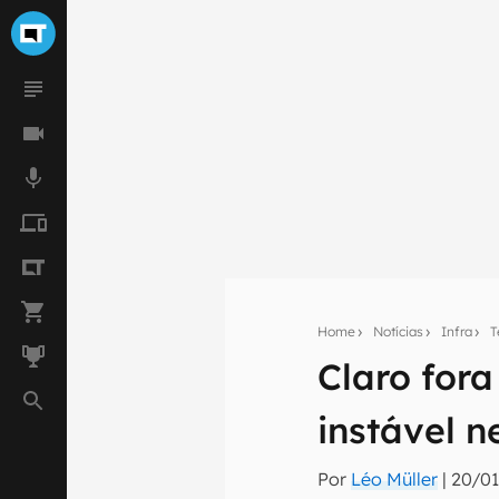
Home
Notícias
Infra
T
Seu res
Claro fora
Assine a newsle
instável n
mão.
E-mail
Por
Léo Müller
|
20/01