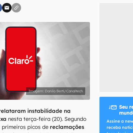
inscreva-se
li, aceito e concordo com os
Termos de Uso e Política de Privacidade do Ca
Danilo Berti/Canaltech
Seu r
 relataram instabilidade na
mundo
fixa
nesta terça-feira (20). Segundo
Assine a new
 primeiros picos de
reclamações
receba notíc