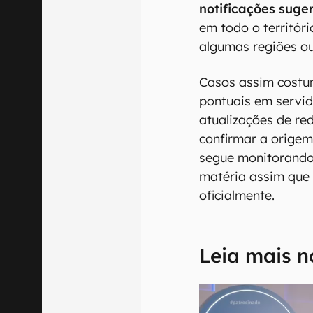
notificações suge
em todo o territór
algumas regiões ou
Casos assim costu
pontuais em servid
atualizações de re
confirmar a origem
segue monitorando 
matéria assim que
oficialmente.
Leia mais n