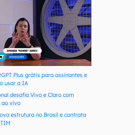
tGPT Plus grátis para assinantes e
o usar a IA
nal desafia Vivo e Claro com
 ao vivo
ova estrutura no Brasil e contrata
 TIM