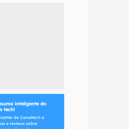
naltech.
esumo inteligente do
 tech!
sletter do Canaltech e
ias e reviews sobre