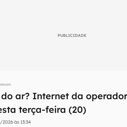
PUBLICIDADE
elecom
umo inteligente do mundo tech!
 do ar? Internet da operador
tter do Canaltech e receba notícias e reviews sobre tecnologia 
esta terça-feira (20)
/2026 às 13:34