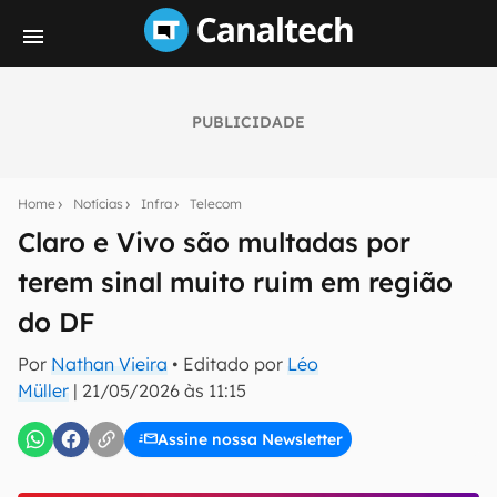
PUBLICIDADE
Seu resumo inteligente do mundo tech!
Assine a newsletter do Canaltech e receba
Home
Notícias
Infra
Telecom
notícias e reviews sobre tecnologia em primeira
mão.
Claro e Vivo são multadas por
terem sinal muito ruim em região
E-mail
do DF
Por
Nathan Vieira
• Editado por
Léo
inscreva-se
Müller
|
21/05/2026 às 11:15
Assine nossa Newsletter
Confirmo que li, aceito e concordo com os
Termos de
Uso e Política de Privacidade do Canaltech.