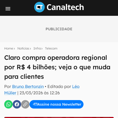
PUBLICIDADE
Seu resumo inteligente do mundo tech!
Assine a newsletter do Canaltech e receba
Home
Notícias
Infra
Telecom
notícias e reviews sobre tecnologia em primeira
mão.
Claro compra operadora regional
por R$ 4 bilhões; veja o que muda
E-mail
para clientes
Por
Bruno Bertonzin
• Editado por
Léo
inscreva-se
Müller
|
23/03/2026 às 12:26
Assine nossa Newsletter
Confirmo que li, aceito e concordo com os
Termos de
Uso e Política de Privacidade do Canaltech.