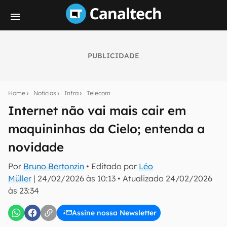
PUBLICIDADE
Seu resumo inteligente do mundo tech!
Assine a newsletter do Canaltech e receba
Home
Notícias
Infra
Telecom
notícias e reviews sobre tecnologia em primeira
mão.
Internet não vai mais cair em
maquininhas da Cielo; entenda a
E-mail
novidade
Por
Bruno Bertonzin
• Editado por
Léo
inscreva-se
Müller
|
24/02/2026 às 10:13
•
Atualizado
24/02/2026
às 23:34
Confirmo que li, aceito e concordo com os
Termos de
Uso e Política de Privacidade do Canaltech.
Assine nossa Newsletter