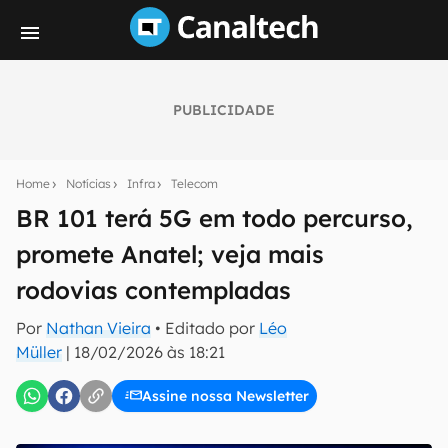
PUBLICIDADE
Seu resumo inteligente do mundo tech!
Assine a newsletter do Canaltech e receba
Home
Notícias
Infra
Telecom
notícias e reviews sobre tecnologia em primeira
mão.
BR 101 terá 5G em todo percurso,
promete Anatel; veja mais
E-mail
rodovias contempladas
Por
Nathan Vieira
• Editado por
Léo
inscreva-se
Müller
|
18/02/2026 às 18:21
Assine nossa Newsletter
Confirmo que li, aceito e concordo com os
Termos de
Uso e Política de Privacidade do Canaltech.