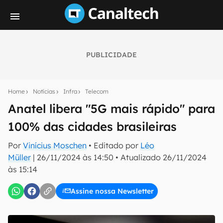
PUBLICIDADE
Seu resumo inteligente do mundo tech!
Assine a newsletter do Canaltech e receba
Home
Notícias
Infra
Telecom
notícias e reviews sobre tecnologia em primeira
mão.
Anatel libera "5G mais rápido" para
100% das cidades brasileiras
E-mail
Por
Vinícius Moschen
• Editado por
Léo
Müller
|
26/11/2024 às 14:50
•
Atualizado
26/11/2024
às 15:14
inscreva-se
Assine nossa Newsletter
Confirmo que li, aceito e concordo com os
Termos de
Uso e Política de Privacidade do Canaltech.