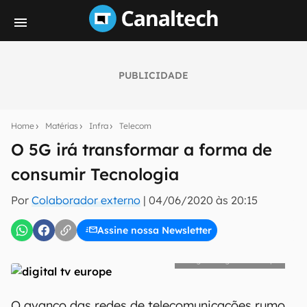
PUBLICIDADE
Seu resumo inteligente do mundo tech!
Assine a newsletter do Canaltech e receba
Home
Matérias
Infra
Telecom
notícias e reviews sobre tecnologia em primeira
mão.
O 5G irá transformar a forma de
consumir Tecnologia
E-mail
Por
Colaborador externo
|
04/06/2020 às 20:15
Assine nossa Newsletter
inscreva-se
digital tv europe
Confirmo que li, aceito e concordo com os
Termos de
Uso e Política de Privacidade do Canaltech.
O avanço das redes de telecomunicações rumo