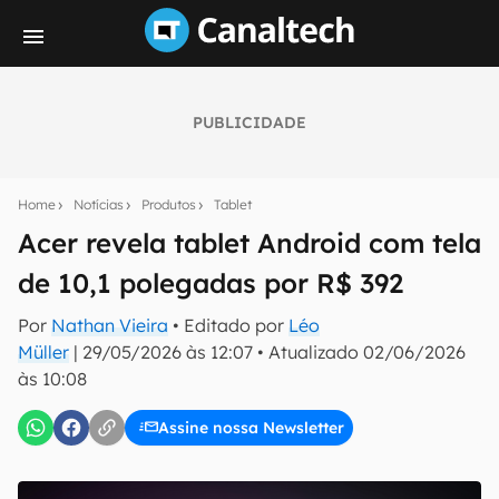
PUBLICIDADE
Seu resumo inteligente do mundo tech!
Assine a newsletter do Canaltech e receba
Home
Notícias
Produtos
Tablet
notícias e reviews sobre tecnologia em primeira
mão.
Acer revela tablet Android com tela
de 10,1 polegadas por R$ 392
E-mail
Por
Nathan Vieira
• Editado por
Léo
Müller
|
29/05/2026 às 12:07
•
Atualizado
02/06/2026
às 10:08
inscreva-se
Assine nossa Newsletter
Confirmo que li, aceito e concordo com os
Termos de
Uso e Política de Privacidade do Canaltech.