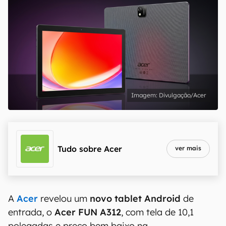
Divulgação/Acer
Tudo sobre
Acer
ver mais
A
Acer
revelou um
novo tablet
Android
de
entrada, o
Acer FUN A312
, com tela de 10,1
polegadas e preço bem baixo na