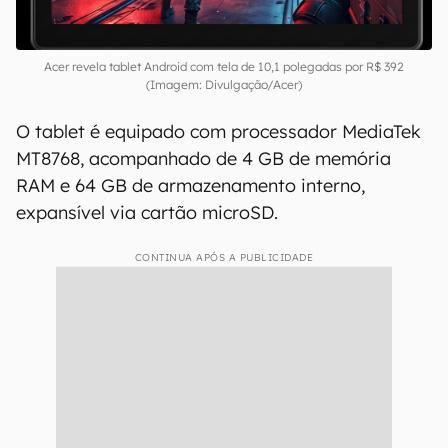
Acer revela tablet Android com tela de 10,1 polegadas por R$ 392
(Imagem: Divulgação/Acer)
O tablet é equipado com processador MediaTek
MT8768, acompanhado de 4 GB de memória
RAM e 64 GB de armazenamento interno,
expansível via cartão microSD.
CONTINUA APÓS A PUBLICIDADE